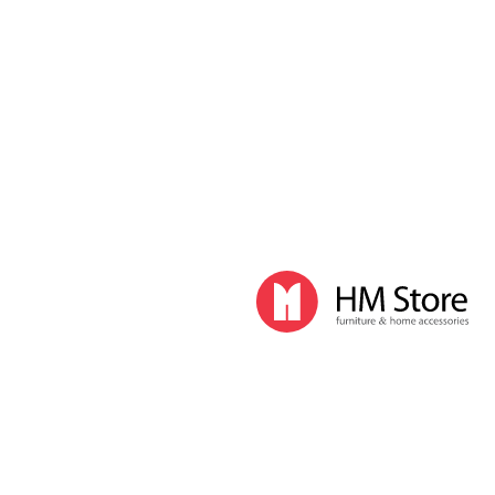
Кондиционеры
Мойки воздуха
Обогреватели
Осушители воздуха
Увлажнители воздуха
Комплектующие для климатической техники
Бытовые принадлежности
Аксессуары для ванной комнаты
Баки, корзины для белья
Гладильные доски
Мусорные ведра, пакеты
Сушилки для белья
Прочие бытовые принадлежности
Освещение
Дизайнерские светильники
Напольные светильники
Настольные светильники
Подвесные светильники
Лампы
Умные лампы
Световые будильники