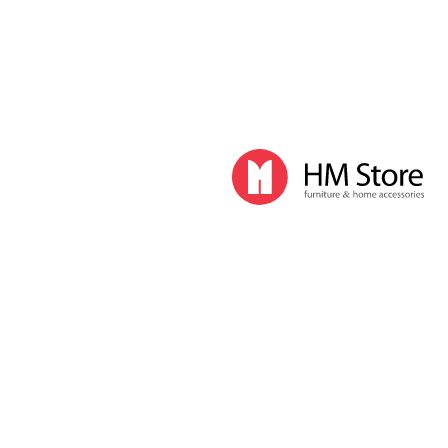
Дизайнеры
Бренды
Партнеры
Прайс-лист
Сотрудничество
Контакты
Ножи
Фильтры
Фильтры
|
Сортировка
Сортировка
По возрастанию цены
По убыванию цены