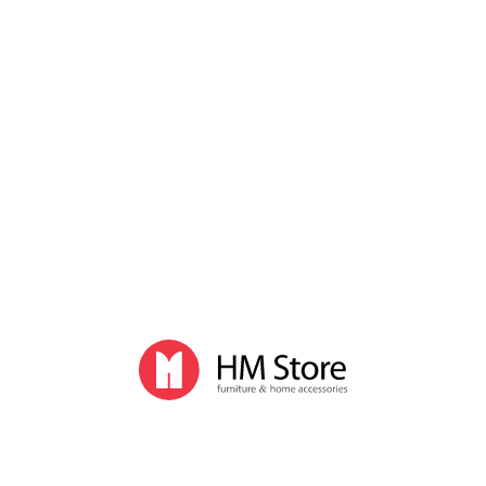
Комплектующие для кресел
Стулья для дома и офиса
Деревянные стулья
Пластиковые стулья
Раскладные стулья
Табуреты и скамьи
Стулья на металлическом каркасе
Комплектующие для стульев
Стулья для кафе и баров
Высокие барные стулья
Деревянные барные стулья
Пластиковые стулья для кафе
Полубарные стулья для кафе
Кресла, диваны и кровати
Диваны кожаные
Диваны для офиса
Лаунж кресла
Кровати
Пуфы
Столы
Барные столы
Деревянные столы