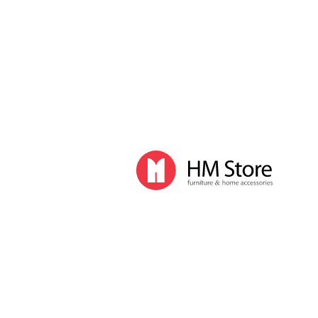
Часы и декор
Часы
Часы напольные
Часы настенные
Часы настольные
Интерьер
Вазы
Вешалки
Зеркала
Перегородки, стойки
Корзины, ящики, газетницы
Ковры
Прочие аксессуары
Деловой стиль
Канцелярские принадлежности
Лимитированная коллекция
Ручки
Карандаши
Настольные принадлежности