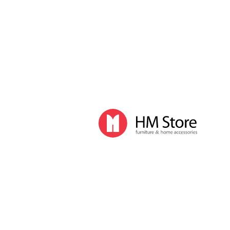
Часы и декор
Часы
Часы напольные
Часы настенные
Часы настольные
Интерьер
Вазы
Вешалки
Зеркала
Перегородки, стойки
Корзины, ящики, газетницы
Ковры
Прочие аксессуары
Деловой стиль
Канцелярские принадлежности
Лимитированная коллекция
Ручки
Карандаши
Настольные принадлежности