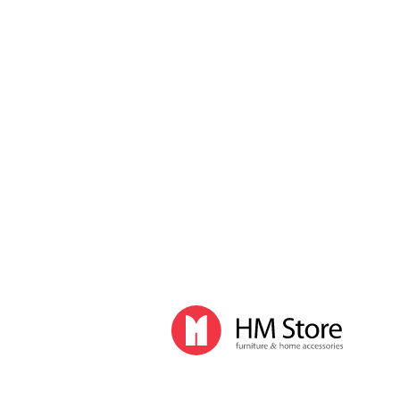
Кондиционеры
Мойки воздуха
Обогреватели
Осушители воздуха
Увлажнители воздуха
Комплектующие для климатической техники
Бытовые принадлежности
Аксессуары для ванной комнаты
Баки, корзины для белья
Гладильные доски
Мусорные ведра, пакеты
Сушилки для белья
Прочие бытовые принадлежности
Освещение
Дизайнерские светильники
Напольные светильники
Настольные светильники
Подвесные светильники
Лампы
Умные лампы
Световые будильники