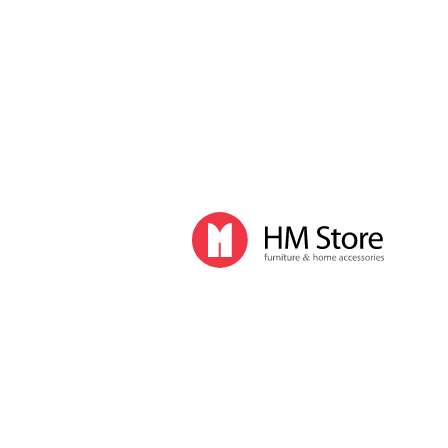
Часы и декор
Часы
Часы напольные
Часы настенные
Часы настольные
Интерьер
Вазы
Вешалки
Зеркала
Перегородки, стойки
Корзины, ящики, газетницы
Ковры
Прочие аксессуары
Деловой стиль
Канцелярские принадлежности
Лимитированная коллекция
Ручки
Карандаши
Настольные принадлежности