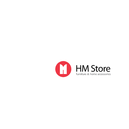
Часы и декор
Часы
Часы напольные
Часы настенные
Часы настольные
Интерьер
Вазы
Вешалки
Зеркала
Перегородки, стойки
Корзины, ящики, газетницы
Ковры
Прочие аксессуары
Деловой стиль
Канцелярские принадлежности
Лимитированная коллекция
Ручки
Карандаши
Настольные принадлежности