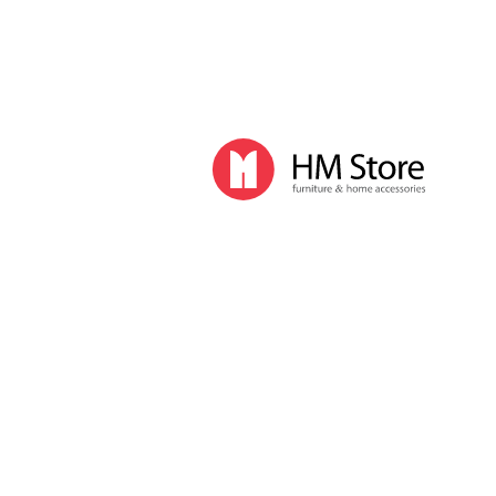
Кондиционеры
Мойки воздуха
Обогреватели
Осушители воздуха
Увлажнители воздуха
Комплектующие для климатической техники
Бытовые принадлежности
Аксессуары для ванной комнаты
Баки, корзины для белья
Гладильные доски
Мусорные ведра, пакеты
Сушилки для белья
Прочие бытовые принадлежности
Освещение
Дизайнерские светильники
Напольные светильники
Настольные светильники
Подвесные светильники
Лампы
Умные лампы
Световые будильники