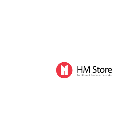
Часы и декор
Часы
Часы напольные
Часы настенные
Часы настольные
Интерьер
Вазы
Вешалки
Зеркала
Перегородки, стойки
Корзины, ящики, газетницы
Ковры
Прочие аксессуары
Деловой стиль
Канцелярские принадлежности
Лимитированная коллекция
Ручки
Карандаши
Настольные принадлежности