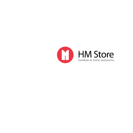
Часы и декор
Часы
Часы напольные
Часы настенные
Часы настольные
Интерьер
Вазы
Вешалки
Зеркала
Перегородки, стойки
Корзины, ящики, газетницы
Ковры
Прочие аксессуары
Деловой стиль
Канцелярские принадлежности
Лимитированная коллекция
Ручки
Карандаши
Настольные принадлежности