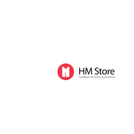
Часы и декор
Часы
Часы напольные
Часы настенные
Часы настольные
Интерьер
Вазы
Вешалки
Зеркала
Перегородки, стойки
Корзины, ящики, газетницы
Ковры
Прочие аксессуары
Деловой стиль
Канцелярские принадлежности
Лимитированная коллекция
Ручки
Карандаши
Настольные принадлежности