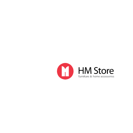
Часы и декор
Часы
Часы напольные
Часы настенные
Часы настольные
Интерьер
Вазы
Вешалки
Зеркала
Перегородки, стойки
Корзины, ящики, газетницы
Ковры
Прочие аксессуары
Деловой стиль
Канцелярские принадлежности
Лимитированная коллекция
Ручки
Карандаши
Настольные принадлежности