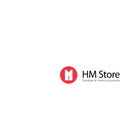
Часы и декор
Часы
Часы напольные
Часы настенные
Часы настольные
Интерьер
Вазы
Вешалки
Зеркала
Перегородки, стойки
Корзины, ящики, газетницы
Ковры
Прочие аксессуары
Деловой стиль
Канцелярские принадлежности
Лимитированная коллекция
Ручки
Карандаши
Настольные принадлежности