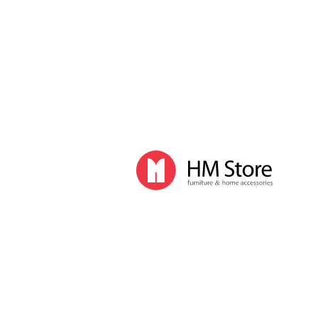
Часы и декор
Часы
Часы напольные
Часы настенные
Часы настольные
Интерьер
Вазы
Вешалки
Зеркала
Перегородки, стойки
Корзины, ящики, газетницы
Ковры
Прочие аксессуары
Деловой стиль
Канцелярские принадлежности
Лимитированная коллекция
Ручки
Карандаши
Настольные принадлежности