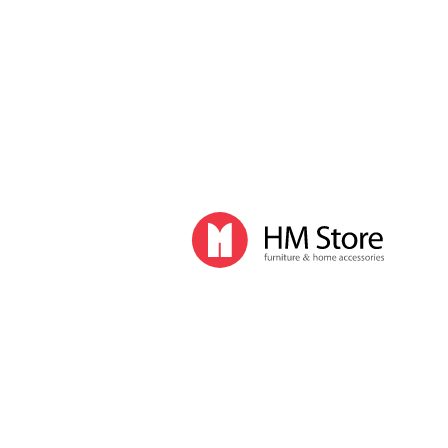
Часы и декор
Часы
Часы напольные
Часы настенные
Часы настольные
Интерьер
Вазы
Вешалки
Зеркала
Перегородки, стойки
Корзины, ящики, газетницы
Ковры
Прочие аксессуары
Деловой стиль
Канцелярские принадлежности
Лимитированная коллекция
Ручки
Карандаши
Настольные принадлежности