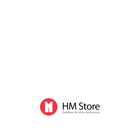
Журнальные столики
Компьютерные столы
Кофейные столики
Кухонные столы
Стеклянные столы
Столы-трансформеры
Сервировочные столики
Держатели и подставки
Тумбы, шкафы, полки
Шкафы
Тумбы
Полки
Подставки под ТВ
Комплекты офисной мебели
Кухня
Техника для кухни
Дегидраторы
Блендеры
Вафельницы
Весы кухонные
Кофеварки, кофемашины