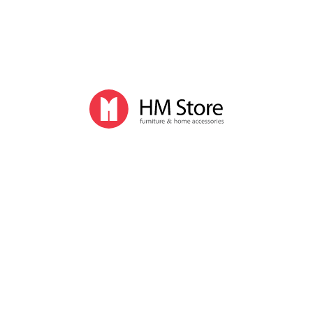
Кухонные комбайны
Миксеры
Мультиварки и пароварки
Мясорубки
Раклет
Соковыжималки
Тостеры
Хлебопечки
Электрочайники
Комплектующие для бытовой техники
Столовая посуда
Фарфоровые столовые сервизы
Кофейные сервизы
Чайные сервизы
Фарфоровые чашки, кружки
Фарфоровые тарелки, пиалы
Фарфоровые блюда для подачи
Соусницы
Салатницы, фруктовницы
Заварочные чайники, чашки
Сахарницы, молочники
Бокалы, стаканы, стопки