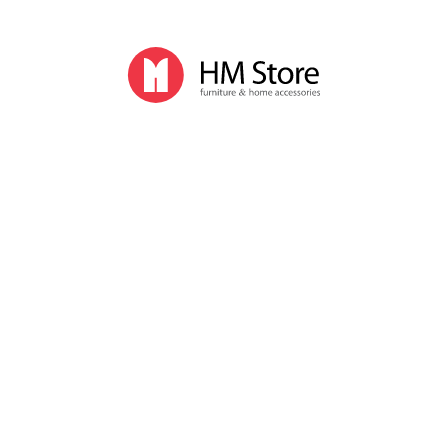
Кухонные комбайны
Миксеры
Мультиварки и пароварки
Мясорубки
Раклет
Соковыжималки
Тостеры
Хлебопечки
Электрочайники
Комплектующие для бытовой техники
Столовая посуда
Фарфоровые столовые сервизы
Кофейные сервизы
Чайные сервизы
Фарфоровые чашки, кружки
Фарфоровые тарелки, пиалы
Фарфоровые блюда для подачи
Соусницы
Салатницы, фруктовницы
Заварочные чайники, чашки
Сахарницы, молочники
Бокалы, стаканы, стопки