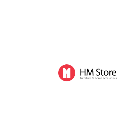
Часы и декор
Часы
Часы напольные
Часы настенные
Часы настольные
Интерьер
Вазы
Вешалки
Зеркала
Перегородки, стойки
Корзины, ящики, газетницы
Ковры
Прочие аксессуары
Деловой стиль
Канцелярские принадлежности
Лимитированная коллекция
Ручки
Карандаши
Настольные принадлежности