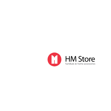
Часы и декор
Часы
Часы напольные
Часы настенные
Часы настольные
Интерьер
Вазы
Вешалки
Зеркала
Перегородки, стойки
Корзины, ящики, газетницы
Ковры
Прочие аксессуары
Деловой стиль
Канцелярские принадлежности
Лимитированная коллекция
Ручки
Карандаши
Настольные принадлежности