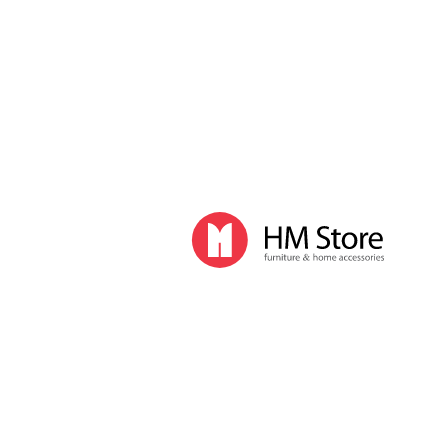
Часы и декор
Часы
Часы напольные
Часы настенные
Часы настольные
Интерьер
Вазы
Вешалки
Зеркала
Перегородки, стойки
Корзины, ящики, газетницы
Ковры
Прочие аксессуары
Деловой стиль
Канцелярские принадлежности
Лимитированная коллекция
Ручки
Карандаши
Настольные принадлежности