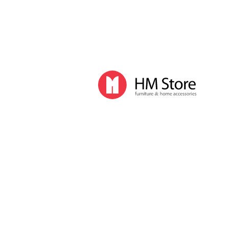
Кондиционеры
Мойки воздуха
Обогреватели
Осушители воздуха
Увлажнители воздуха
Комплектующие для климатической техники
Бытовые принадлежности
Аксессуары для ванной комнаты
Баки, корзины для белья
Гладильные доски
Мусорные ведра, пакеты
Сушилки для белья
Прочие бытовые принадлежности
Освещение
Дизайнерские светильники
Напольные светильники
Настольные светильники
Подвесные светильники
Лампы
Умные лампы
Световые будильники