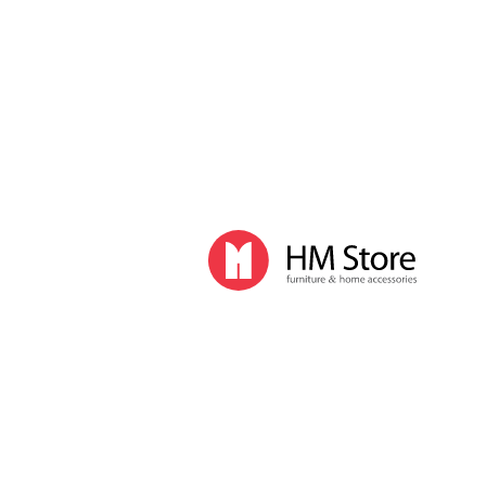
Часы и декор
Часы
Часы напольные
Часы настенные
Часы настольные
Интерьер
Вазы
Вешалки
Зеркала
Перегородки, стойки
Корзины, ящики, газетницы
Ковры
Прочие аксессуары
Деловой стиль
Канцелярские принадлежности
Лимитированная коллекция
Ручки
Карандаши
Настольные принадлежности