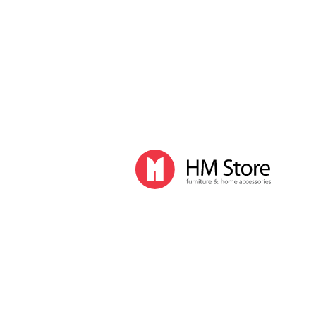
Часы и декор
Часы
Часы напольные
Часы настенные
Часы настольные
Интерьер
Вазы
Вешалки
Зеркала
Перегородки, стойки
Корзины, ящики, газетницы
Ковры
Прочие аксессуары
Деловой стиль
Канцелярские принадлежности
Лимитированная коллекция
Ручки
Карандаши
Настольные принадлежности