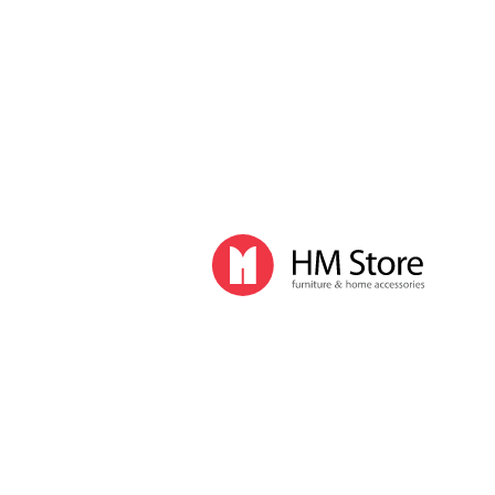
Часы и декор
Часы
Часы напольные
Часы настенные
Часы настольные
Интерьер
Вазы
Вешалки
Зеркала
Перегородки, стойки
Корзины, ящики, газетницы
Ковры
Прочие аксессуары
Деловой стиль
Канцелярские принадлежности
Лимитированная коллекция
Ручки
Карандаши
Настольные принадлежности